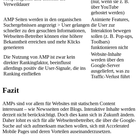
(nur, wenn sie z. B.
Verweildauer
über YouTube
gehostet werden)
AMP Seiten werden in den organischen
Animierte Features,
Suchergebnissen angezeigt > User gelangen
die User zur
schneller zu den gesuchten Informationen,
Interaktion bewegen
Webseiten-Betreiber können eine höhere
sollen (z. B. Pop-ups,
Bekanntheit erreichen und mehr Klicks
Toolbars)
generieren
funktionieren nicht
Website-Inhalte
Die Nutzung von AMP ist zwar kein
werden über den
direkter Rankingfaktor, beeinflusst
Google-Server
allerdings positiv die User-Signale, die ins
ausgeliefert, was zu
Ranking einfließen
Traffic-Verlust führt
Fazit
AMPs sind vor allem für Websites mit statischem Content
interessant – wie Newsseiten oder Blogs. Interaktive Inhalte werden
derzeit nicht berücksichtigt. Doch dies kann sich in Zukunft ändern.
Daher lohnt es sich für alle Webseitenbetreiber, die über die Google-
Suche auf sich aufmerksam machen wollen, sich mit Accelerated
Mobile Pages und deren Vorteilen auseinanderzusetzen.