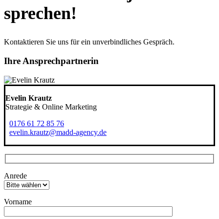
sprechen!
Kontaktieren Sie uns für ein unverbindliches Gespräch.
Ihre Ansprechpartnerin
Evelin Krautz
Strategie & Online Marketing
0176 61 72 85 76
evelin.krautz@madd-agency.de
Bitte lasse dieses Feld leer.
Anrede
Vorname